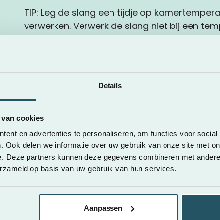
TIP: Leg de slang een tijdje op kamertemperatu
verwerken. Verwerk de slang niet bij een tem
Details
 van cookies
ig je een koppeling (E2) met daarop de
ent en advertenties te personaliseren, om functies voor social
lige slang af. (Let op: niet te kort!)
. Ook delen we informatie over uw gebruik van onze site met on
e. Deze partners kunnen deze gegevens combineren met andere i
erzameld op basis van uw gebruik van hun services.
Aanpassen
Stap 3