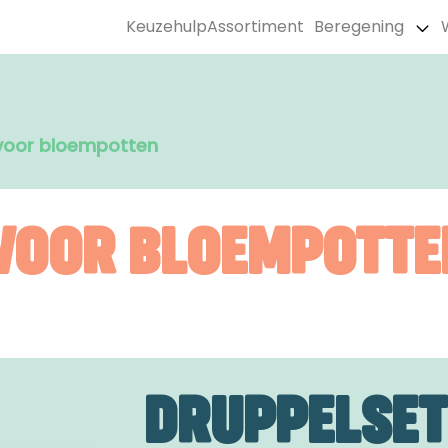
Keuzehulp
Assortiment
Beregening
voor bloempotten
VOOR BLOEMPOTTE
DRUPPELSET