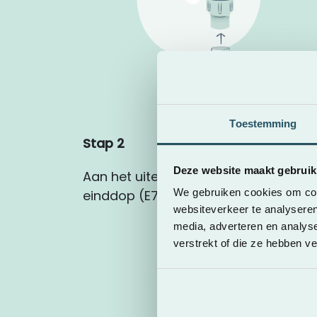
Toestemming
Stap 2
Deze website maakt gebruik
Aan het uiteinde van de slang bevest
We gebruiken cookies om cont
einddop (E7). Knip de eventuele overtol
websiteverkeer te analyseren
media, adverteren en analys
verstrekt of die ze hebben v