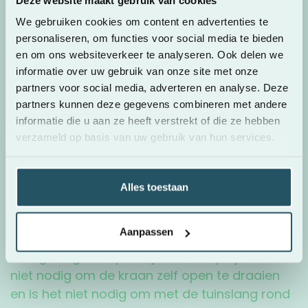
drogen ze uit. Een beregeningscomputer zorgt
ervoor dat je altijd de juiste hoeveelheid water
We gebruiken cookies om content en advertenties te
verspreidt.
personaliseren, om functies voor social media te bieden
en om ons websiteverkeer te analyseren. Ook delen we
Bespaar slim water en tijd
informatie over uw gebruik van onze site met onze
partners voor social media, adverteren en analyse. Deze
Met een beregeningscomputer snijdt het mes
partners kunnen deze gegevens combineren met andere
aan twee kanten. Je bespaart slim water
informatie die u aan ze heeft verstrekt of die ze hebben
omdat je altijd de juiste hoeveelheid water
verzameld op basis van uw gebruik van hun services.
gebruikt voor je beregening. Bovendien zet je
je beregeningssysteem uit als er een hevige
regenbui wordt verwacht. Ook zo bespaar je
Alles toestaan
water.
Aanpassen
Daarnaast bespaart een
beregeningscomputer je een hoop tijd. Het is
niet nodig om de kraan zelf open te draaien
en is het niet nodig om met de tuinslang rond