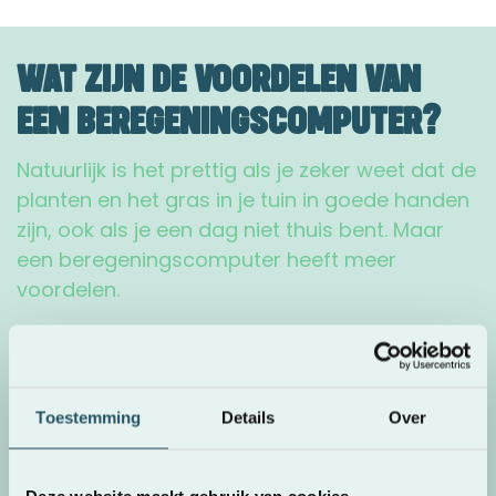
WAT ZIJN DE VOORDELEN VAN
EEN BEREGENINGSCOMPUTER?
Natuurlijk is het prettig als je zeker weet dat de
planten en het gras in je tuin in goede handen
zijn, ook als je een dag niet thuis bent. Maar
een beregeningscomputer heeft meer
voordelen.
Houd je tuin in optimale gezondheid
Als plantenliefhebber weet je dat planten
verzorgen een nauwkeurig klusje is. Zeker het
Toestemming
Details
Over
geven van water. Met te veel water verdrinkt
de plant of het gras. Met te weinig water
Deze website maakt gebruik van cookies